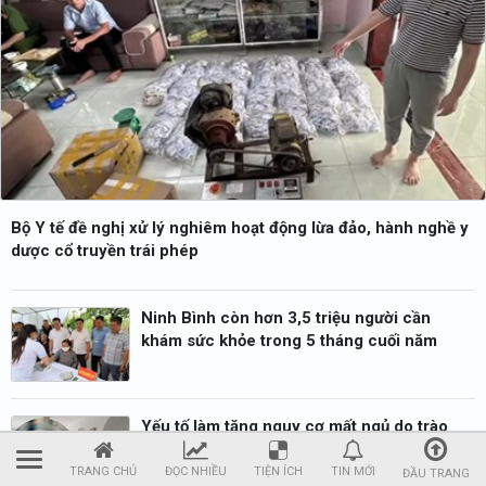
Bộ Y tế đề nghị xử lý nghiêm hoạt động lừa đảo, hành nghề y
dược cổ truyền trái phép
Ninh Bình còn hơn 3,5 triệu người cần
khám sức khỏe trong 5 tháng cuối năm
Yếu tố làm tăng nguy cơ mất ngủ do trào
ngược
TRANG CHỦ
ĐỌC NHIỀU
TIỆN ÍCH
TIN MỚI
ĐẦU TRANG