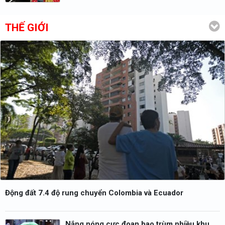
THẾ GIỚI
Động đất 7.4 độ rung chuyển Colombia và Ecuador
Nắng nóng cực đoan bao trùm nhiều khu