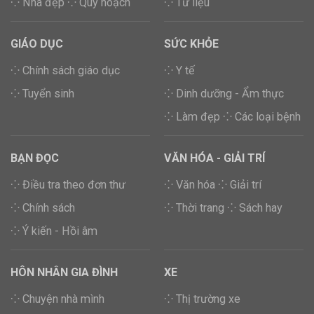
⁘ Nhà đẹp
⁘ Quy hoạch
⁘ Tư liệu
GIÁO DỤC
SỨC KHỎE
⁘ Chính sách giáo dục
⁘ Y tế
⁘ Tuyển sinh
⁘ Dinh dưỡng - Ẩm thực
⁘ Làm đẹp
⁘ Các loại bệnh
BẠN ĐỌC
VĂN HÓA - GIẢI TRÍ
⁘ Điều tra theo đơn thư
⁘ Văn hóa
⁘ Giải trí
⁘ Chính sách
⁘ Thời trang
⁘ Sách hay
⁘ Ý kiến - Hồi âm
HÔN NHÂN GIA ĐÌNH
XE
⁘ Chuyện nhà mình
⁘ Thị trường xe