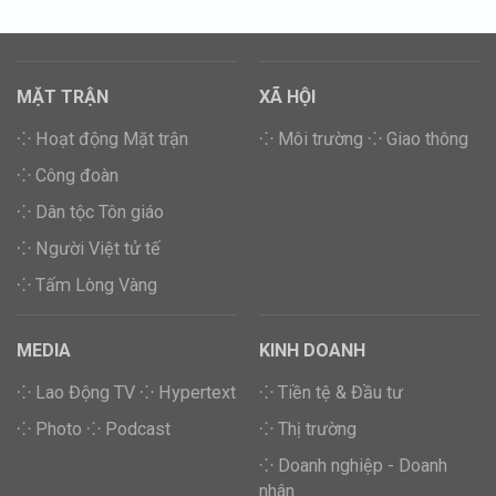
MẶT TRẬN
XÃ HỘI
⁘ Hoạt động Mặt trận
⁘ Môi trường
⁘ Giao thông
⁘ Công đoàn
⁘ Dân tộc Tôn giáo
⁘ Người Việt tử tế
⁘ Tấm Lòng Vàng
MEDIA
KINH DOANH
⁘ Lao Động TV
⁘ Hypertext
⁘ Tiền tệ & Đầu tư
⁘ Photo
⁘ Podcast
⁘ Thị trường
⁘ Doanh nghiệp - Doanh
nhân