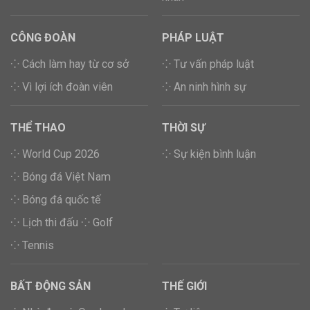
CÔNG ĐOÀN
PHÁP LUẬT
⁘ Cách làm hay từ cơ sở
⁘ Tư vấn pháp luật
⁘ Vì lợi ích đoàn viên
⁘ An ninh hình sự
THỂ THAO
THỜI SỰ
⁘ World Cup 2026
⁘ Sự kiện bình luận
⁘ Bóng đá Việt Nam
⁘ Bóng đá quốc tế
⁘ Lịch thi đấu
⁘ Golf
⁘ Tennis
BẤT ĐỘNG SẢN
THẾ GIỚI