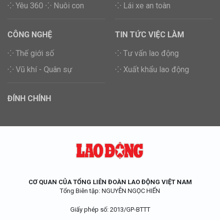
⁘ Yêu 360
⁘ Nuôi con
⁘ Lái xe an toàn
CÔNG NGHỆ
TIN TỨC VIỆC LÀM
⁘ Thế giới số
⁘ Tư vấn lao động
⁘ Vũ khí - Quân sự
⁘ Xuất khẩu lao động
ĐÍNH CHÍNH
CƠ QUAN CỦA TỔNG LIÊN ĐOÀN LAO ĐỘNG VIỆT NAM
Tổng Biên tập: NGUYỄN NGỌC HIỂN
Giấy phép số:
2013/GP-BTTT