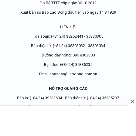
Do Bộ TTTT cấp
ngày 30.10.2012
Xuất bản số Báo Lao Động đầu tiên vào ngày 14.8.1929
LIÊN HỆ:
Tòa soạn:
(+84 24) 38252441
-
35330305
Báo điện tử:
(+84 24) 38303032
-
38303034
Đường dây nóng:
096 8383388
Bạn đọc:
(+84 24) 35335235
Email:
toasoan@laodong.com.vn
HỖ TRỢ QUẢNG CÁO
Báo in: (+84 24) 39232694
-
Báo điện tử: (+84 24) 35335237
Địa chỉ: Số 6 Phạm Văn Bạch, phường Cầu Giấy, Thành phố Hà Nội
TRANG CHỦ
ĐỌC NHIỀU
TIỆN ÍCH
TIN MỚI
ĐẦU TRANG