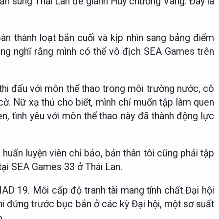
bắn súng Thái Lan để giành Huy chương Vàng. Đây là
oàn thành loạt bắn cuối và kịp nhìn sang bảng điểm
ông nghĩ rằng mình có thể vô địch SEA Games trên
 thi đấu với môn thể thao trong môi trường nước, cô
 cờ. Nữ xạ thủ cho biết, mình chỉ muốn tập làm quen
n, tình yêu với môn thể thao này đã thành động lực
huấn luyện viên chỉ bảo, bản thân tôi cũng phải tập
ẻ tại SEA Games 33 ở Thái Lan.
D 19. Mỗi cấp độ tranh tài mang tính chất Đại hội
hi đứng trước bục bắn ở các kỳ Đại hội, một sơ suất
o.