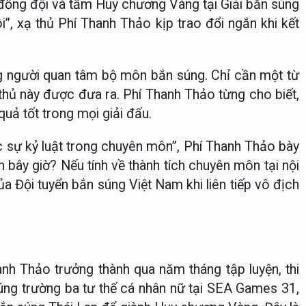
a đồng đội và tấm Huy chương Vàng tại Giải bắn súng
”, xạ thủ Phí Thanh Thảo kịp trao đổi ngắn khi kết
ng người quan tâm bộ môn bắn súng. Chỉ cần một từ
 thủ này được đưa ra. Phí Thanh Thảo từng cho biết,
uả tốt trong mọi giải đấu.
ợc sự kỷ luật trong chuyên môn”, Phí Thanh Thảo bày
 bây giờ? Nếu tính về thành tích chuyên môn tại nội
 Đội tuyển bắn súng Việt Nam khi liên tiếp vô địch
nh Thảo trưởng thành qua năm tháng tập luyện, thi
úng trường ba tư thế cá nhân nữ tại SEA Games 31,