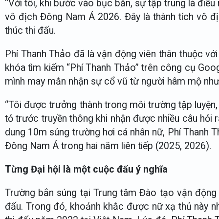
“Với tôi, khi bước vào bục bắn, sự tập trung là đi
vô địch Đông Nam Á 2026. Đây là thành tích vô địc
thúc thi đấu.
Phí Thanh Thảo đã là vận động viên thân thuộc vớ
khóa tìm kiếm “Phí Thanh Thảo” trên công cụ Google
mình may mắn nhận sự cổ vũ từ người hâm mộ nhưng 
“Tôi được trưởng thành trong môi trường tập luyện,
tỏ trước truyền thông khi nhận được nhiều câu hỏi 
dung 10m súng trường hơi cá nhân nữ, Phí Thanh Th
Đông Nam Á trong hai năm liên tiếp (2025, 2026).
Từng Đại hội là một cuộc đấu ý nghĩa
Trường bắn súng tại Trung tâm Đào tạo vận động v
đấu. Trong đó, khoảnh khắc được nữ xạ thủ này nh