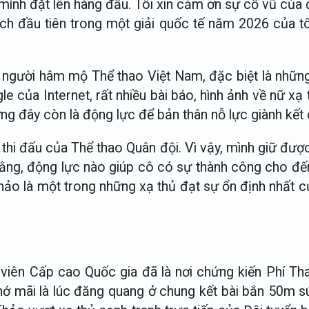
ều mình đặt lên hàng đầu. Tôi xin cảm ơn sự cổ vũ củ
h đầu tiên trong một giải quốc tế năm 2026 của tôi
i người hâm mộ Thể thao Việt Nam, đặc biệt là nhữ
 của Internet, rất nhiều bài báo, hình ảnh về nữ xạ
đây còn là động lực để bản thân nỗ lực giành kết q
 thi đấu của Thể thao Quân đội. Vì vậy, mình giữ đư
rằng, động lực nào giúp cô có sự thành công cho đến
ảo là một trong những xạ thủ đạt sự ổn định nhất của
iên Cấp cao Quốc gia đã là nơi chứng kiến Phí Tha
ớ mãi là lúc đăng quang ở chung kết bài bắn 50m s