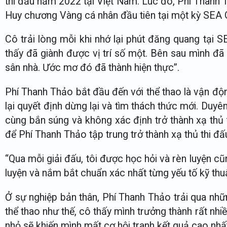
thi đấu năm 2022 tại Việt Nam. Lúc đó, Phí Thanh 
Huy chương Vàng cá nhân đầu tiên tại một kỳ SEA
Cô trải lòng mỗi khi nhớ lại phút đăng quang tại 
thấy đã giành được vị trí số một. Bên sau mình 
sân nhà. Ước mơ đó đã thành hiện thực”.
Phí Thanh Thảo bắt đầu đến với thể thao là vận độn
lại quyết định dừng lại và tìm thách thức mới. Duy
cùng bắn súng và không xác định trở thành xạ thủ 
để Phí Thanh Thảo tập trung trở thành xạ thủ thi đấ
“Qua mỗi giải đấu, tôi được học hỏi và rèn luyện c
luyện và nắm bắt chuẩn xác nhất từng yếu tố kỹ thu
Ở sự nghiệp bản thân, Phí Thanh Thảo trải qua nh
thể thao như thế, cô thấy mình trưởng thành rất nh
nhỏ sẽ khiến mình mất cơ hội tranh kết quả cao nhất