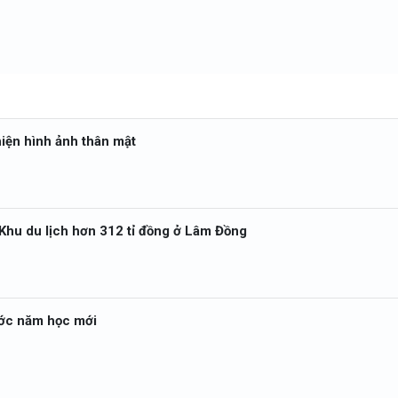
iện hình ảnh thân mật
n Khu du lịch hơn 312 tỉ đồng ở Lâm Đồng
rước năm học mới