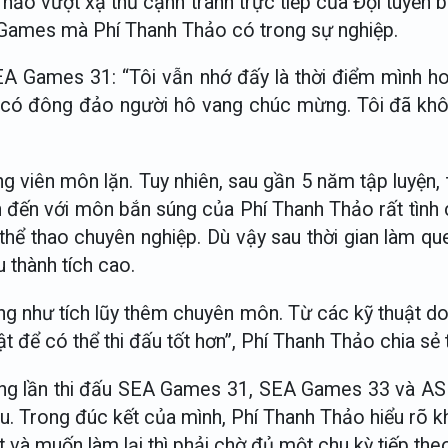
Thảo vượt xạ thủ cạnh tranh trực tiếp của Đội tuyển 
 Games mà Phí Thanh Thảo có trong sự nghiệp.
SEA Games 31: “Tôi vẫn nhớ đấy là thời điểm mình h
đã có đông đảo người hô vang chúc mừng. Tôi đã kh
g viên môn lặn. Tuy nhiên, sau gần 5 năm tập luyện,
ên đến với môn bắn súng của Phí Thanh Thảo rất tình
thể thao chuyên nghiệp. Dù vậy sau thời gian làm que
u thành tích cao.
ũng như tích lũy thêm chuyên môn. Từ các kỹ thuật do 
ật để có thể thi đấu tốt hơn”, Phí Thanh Thảo chia s
ững lần thi đấu SEA Games 31, SEA Games 33 và ASIA
iều. Trong đúc kết của mình, Phí Thanh Thảo hiểu rõ k
 và muốn làm lại thì phải chờ đủ một chu kỳ tiếp the