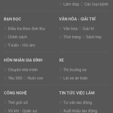
⁘ Làm đẹp
⁘ Các loại bệnh
BẠN ĐỌC
VĂN HÓA - GIẢI TRÍ
⁘ Điều tra theo đơn thư
⁘ Văn hóa
⁘ Giải trí
⁘ Chính sách
⁘ Thời trang
⁘ Sách hay
⁘ Ý kiến - Hồi âm
HÔN NHÂN GIA ĐÌNH
XE
⁘ Chuyện nhà mình
⁘ Thị trường xe
⁘ Yêu 360
⁘ Nuôi con
⁘ Lái xe an toàn
CÔNG NGHỆ
TIN TỨC VIỆC LÀM
⁘ Thế giới số
⁘ Tư vấn lao động
⁘ Vũ khí - Quân sự
⁘ Xuất khẩu lao động