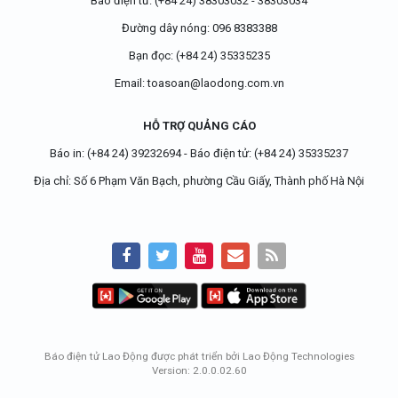
Báo điện tử:
(+84 24) 38303032
-
38303034
Đường dây nóng:
096 8383388
Bạn đọc:
(+84 24) 35335235
Email:
toasoan@laodong.com.vn
HỖ TRỢ QUẢNG CÁO
Báo in: (+84 24) 39232694
-
Báo điện tử: (+84 24) 35335237
Địa chỉ: Số 6 Phạm Văn Bạch, phường Cầu Giấy, Thành phố Hà Nội
Báo điện tử Lao Động được phát triển bởi
Lao Động Technologies
Version: 2.0.0.02.60