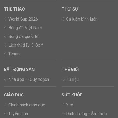
THỂ THAO
THỜI SỰ
⁘ World Cup 2026
⁘ Sự kiện bình luận
⁘ Bóng đá Việt Nam
⁘ Bóng đá quốc tế
⁘ Lịch thi đấu
⁘ Golf
⁘ Tennis
BẤT ĐỘNG SẢN
THẾ GIỚI
⁘ Nhà đẹp
⁘ Quy hoạch
⁘ Tư liệu
GIÁO DỤC
SỨC KHỎE
⁘ Chính sách giáo dục
⁘ Y tế
⁘ Tuyển sinh
⁘ Dinh dưỡng - Ẩm thực