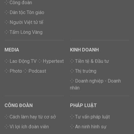
⁘ Công đoàn
⁘ Dân tộc Tôn giáo
⁘ Người Việt tử tế
⁘ Tấm Lòng Vàng
MEDIA
KINH DOANH
⁘ Lao Động TV
⁘ Hypertext
⁘ Tiền tệ & Đầu tư
⁘ Photo
⁘ Podcast
⁘ Thị trường
⁘ Doanh nghiệp - Doanh
nhân
CÔNG ĐOÀN
PHÁP LUẬT
⁘ Cách làm hay từ cơ sở
⁘ Tư vấn pháp luật
⁘ Vì lợi ích đoàn viên
⁘ An ninh hình sự